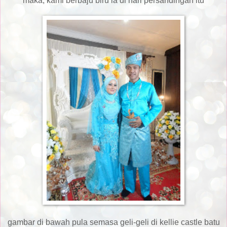
maka, kami berbaju biru la di hari persandingan itu
gambar di bawah pula semasa geli-geli di kellie castle batu