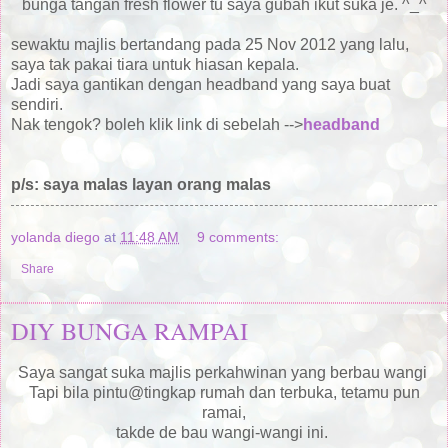
bunga tangan fresh flower tu saya gubah ikut suka je. ^_^
sewaktu majlis bertandang pada 25 Nov 2012 yang lalu,
saya tak pakai tiara untuk hiasan kepala.
Jadi saya gantikan dengan headband yang saya buat
sendiri.
Nak tengok? boleh klik link di sebelah -->
headband
p/s: saya malas layan orang malas
yolanda diego
at
11:48 AM
9 comments:
Share
DIY BUNGA RAMPAI
Saya sangat suka majlis perkahwinan yang berbau wangi
Tapi bila pintu@tingkap rumah dan terbuka, tetamu pun
ramai,
takde de bau wangi-wangi ini.