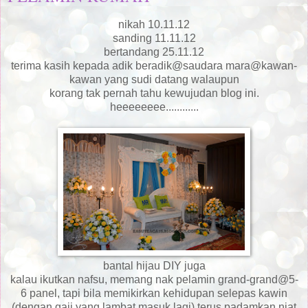
nikah 10.11.12
sanding 11.11.12
bertandang 25.11.12
terima kasih kepada adik beradik@saudara mara@kawan-
kawan yang sudi datang walaupun
korang tak pernah tahu kewujudan blog ini.
heeeeeeee............
bantal hijau DIY juga
kalau ikutkan nafsu, memang nak pelamin grand-grand@5-
6 panel, tapi bila memikirkan kehidupan selepas kawin
(dengan gaji yang lambat masuk lagi) terus padamkan niat