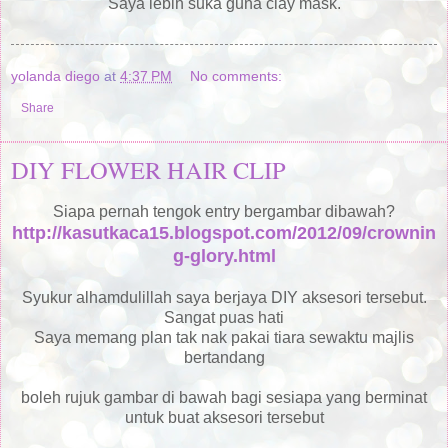
Saya lebih suka guna clay mask.
yolanda diego
at
4:37 PM
No comments:
Share
DIY FLOWER HAIR CLIP
Siapa pernah tengok entry bergambar dibawah?
http://kasutkaca15.blogspot.com/2012/09/crownin
g-glory.html
Syukur alhamdulillah saya berjaya DIY aksesori tersebut.
Sangat puas hati
Saya memang plan tak nak pakai tiara sewaktu majlis
bertandang
boleh rujuk gambar di bawah bagi sesiapa yang berminat
untuk buat aksesori tersebut