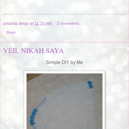
yolanda diego
at
11:15 AM
2 comments:
Share
VEIL NIKAH SAYA
Simple DIY by Me